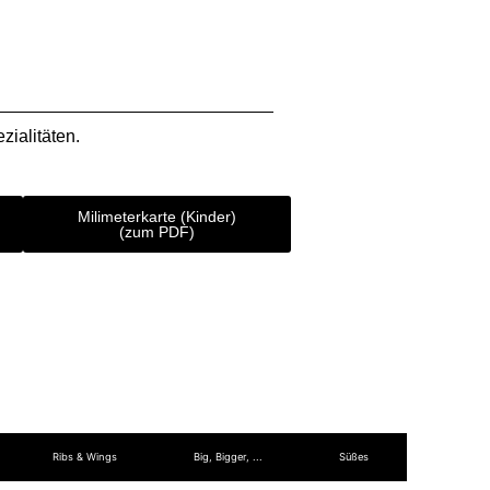
zialitäten.
Milimeterkarte (Kinder)
(zum PDF)
Ribs & Wings
Big, Bigger, ...
Süßes