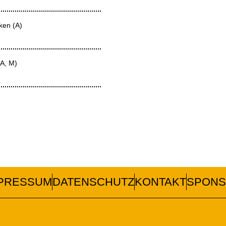
ken (A)
A, M)
PRESSUM
DATENSCHUTZ
KONTAKT
SPONS