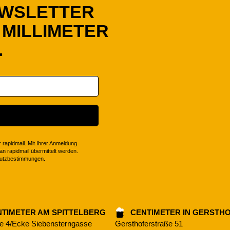
EWSLETTER
 MILLIMETER
.
 rapidmail. Mit Ihrer Anmeldung
n rapidmail übermittelt werden.
hutzbestimmungen.
TIMETER AM SPITTELBERG
CENTIMETER IN GERSTH
se 4/Ecke Siebensterngasse
Gersthoferstraße 51