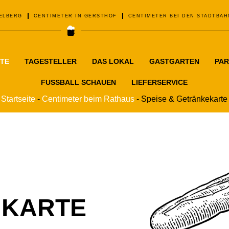
ELBERG
CENTIMETER IN GERSTHOF
CENTIMETER BEI DEN STADTBA
RTE
TAGESTELLER
DAS LOKAL
GASTGARTEN
PA
FUSSBALL SCHAUEN
LIEFERSERVICE
Startseite
-
Centimeter beim Rathaus
-
Speise & Getränkekarte
 KARTE