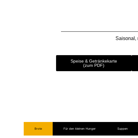
Saisonal, 
Speise & Getränkekarte
(zum PDF)
Brote
Für den kleinen Hunger
Suppen