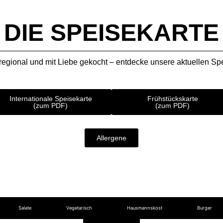
DIE SPEISEKARTE
regional und mit Liebe gekocht – entdecke unsere aktuellen Spe
Internationale Speisekarte
Frühstückskarte
(zum PDF)
(zum PDF)
Allergene
Salate
Vegetarisch
Hausmannskost
Burger