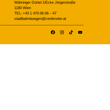
Währinger Gürtel 1/Ecke Jörgerstraße
1180 Wien
TEL: +43 1 470 06 06 – 47
stadtbahnboegen@centimeter.at
ZUR
STARTSEITE
SPEISE &
GETRÄNKE