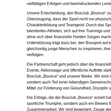
vielfältigen Erfolgen und beeindruckenden Leist
Unsere Entscheidung, den Boxclub „Bounce“ zu u
Überzeugung, dass der Sport nicht nur physisch
Charakterbildung und Teamgeist. Durch das Spo
talentierten Athleten, sich auf ihre Trainings u
ohne sich über finanzielle Hürden Sorgen mac
Unterstützung trägt dazu bei, den Boxsport auf
gleichzeitig junge Menschen zu inspirieren, ihre
verfolgen.
Die Partnerschaft geht jedoch über die finanzie
Events, Aktionstage und öffentliche Auftritte s
Boxclub „Bounce“ und unserer Marke. Wir sind st
sondern auch Teil einer lebendigen Gemeinschaft
Mittel zur Förderung von Gesundheit, Disziplin u
Die Erfolge, die der Boxclub „Bounce“ erzielt hat,
sportliche Triumphe, sondern auch ein Beweis f
Zusammenarbeit. Wir sind begeistert, Zeuge der