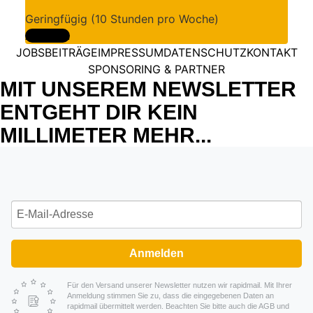
Geringfügig (10 Stunden pro Woche)
Ansehen
JOBS
BEITRÄGE
IMPRESSUM
DATENSCHUTZ
KONTAKT
SPONSORING & PARTNER
MIT UNSEREM NEWSLETTER
ENTGEHT DIR KEIN
MILLIMETER MEHR...
Anmelden
Für den Versand unserer Newsletter nutzen wir rapidmail. Mit Ihrer
Anmeldung stimmen Sie zu, dass die eingegebenen Daten an
rapidmail übermittelt werden. Beachten Sie bitte auch die AGB und