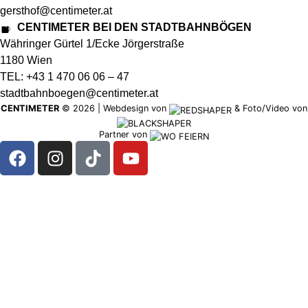
gersthof@centimeter.at
CENTIMETER BEI DEN STADTBAHNBÖGEN
Währinger Gürtel 1/Ecke Jörgerstraße
1180 Wien
TEL: +43 1 470 06 06 – 47
stadtbahnboegen@centimeter.at
CENTIMETER
©
2026
|
Webdesign von
&
Foto/Video von
Partner von
RESERVIEREN
ZUR
SPEISE &
GETRÄNKEKART
STARTSEITE
TAGESTELLER
DAS
LOKAL