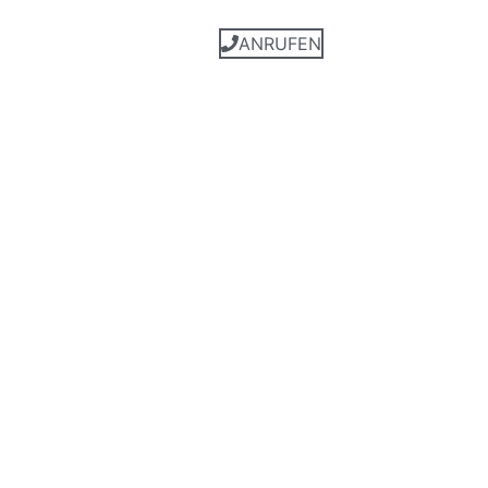
gersthof@centimeter.at
ONLINE RESERVIERUNG
ANRUFEN