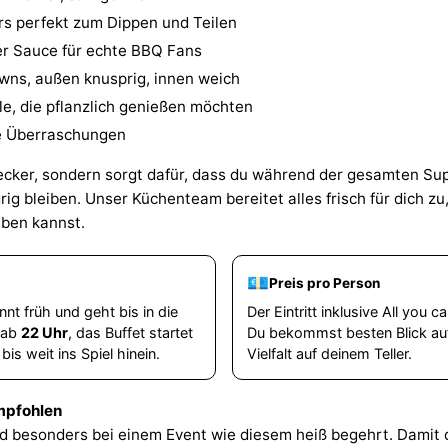
rs perfekt zum Dippen und Teilen
er Sauce für echte BBQ Fans
ns, außen knusprig, innen weich
le, die pflanzlich genießen möchten
re Überraschungen
 lecker, sondern sorgt dafür, dass du während der gesamten Su
ig bleiben. Unser Küchenteam bereitet alles frisch für dich 
eben kannst.
💶
Preis pro Person
nt früh und geht bis in die
Der Eintritt inklusive All you 
t ab
22 Uhr
, das Buffet startet
Du bekommst besten Blick auf 
is weit ins Spiel hinein.
Vielfalt auf deinem Teller.
mpfohlen
d besonders bei einem Event wie diesem heiß begehrt. Damit du