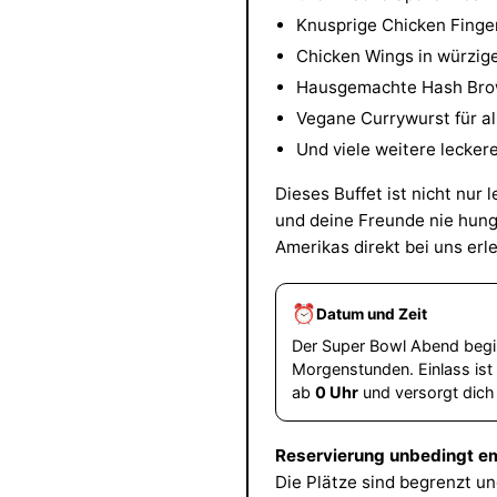
Knusprige Chicken Finge
Chicken Wings in würzig
Hausgemachte Hash Brow
Vegane Currywurst für al
Und viele weitere lecke
Dieses Buffet ist nicht nur
und deine Freunde nie hungr
Amerikas direkt bei uns erl
⏰
Datum und Zeit
Der Super Bowl Abend begin
Morgenstunden. Einlass is
ab
0 Uhr
und versorgt dich b
Reservierung unbedingt e
Die Plätze sind begrenzt un