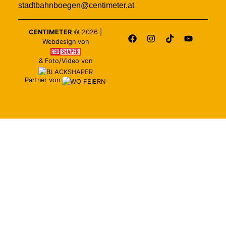
stadtbahnboegen@centimeter.at
CENTIMETER
©
2026
|
Webdesign von
&
Foto/Video von
Partner von
RESERVIEREN
ZUR
SPEISE &
GETRÄNKEKART
STARTSEITE
TAGESTELLER
DAS
LOKAL