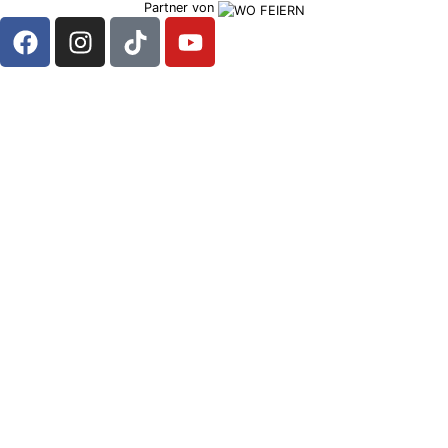
Partner von
CENTIMETER
BEIM
RATHAUS
CENTIMETER
AM
SPITTELBERG
CENTIMETER
IN
GERSTHOF
CENTIMETER BEI
DEN
STADTBAHNBÖGE