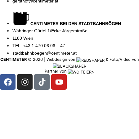
gersthof@centimeter.at
CENTIMETER BEI DEN STADTBAHNBÖGEN
Währinger Gürtel 1/Ecke Jörgerstraße
1180 Wien
TEL: +43 1 470 06 06 – 47
stadtbahnboegen@centimeter.at
CENTIMETER
©
2026
|
Webdesign von
&
Foto/Video von
Partner von
RESERVIEREN
SPEISE &
GETRÄNKEKART
ZUR
STARTSEITE
TAGESTELLER
DAS