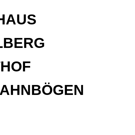
THAUS
LBERG
THOF
TBAHNBÖGEN