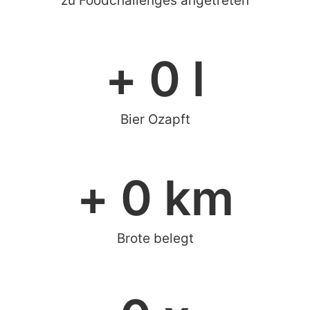
zu Foodchallenges angetreten
+ 
0
 l
Bier Ozapft
+ 
0
 km
Brote belegt