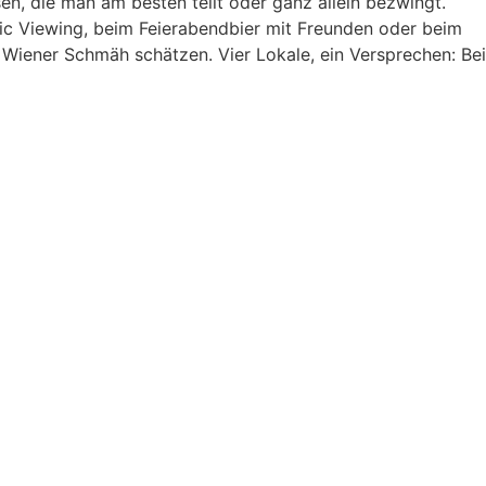
sen, die man am besten teilt oder ganz allein bezwingt.
dote una
Centimeter - Team
lic Viewing, beim Feierabendbier mit Freunden oder beim
ronómica.
n Wiener Schmäh schätzen. Vier Lokale, ein Versprechen: Bei