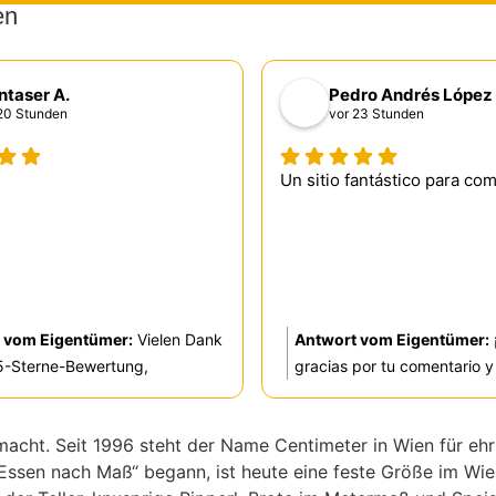
en
taser A.
Pedro Andrés López
20 Stunden
vor 23 Stunden
Un sitio fantástico para co
 vom Eigentümer:
Vielen Dank
Antwort vom Eigentümer:
 5-Sterne-Bewertung,
gracias por tu comentario y
! Wir freuen uns sehr, dass Sie
estrellas, Pedro! Nos alegr
n sind. Wenn Sie in Zukunft
saber que disfrutaste de nu
macht. Seit 1996 steht der Name Centimeter in Wien für e
ützung benötigen oder Fragen
propuesta tanto para come
ssen nach Maß“ begann, ist heute eine feste Größe im Wiene
ind wir gern für Sie da. Lg.
cenar. Esperamos verte pro