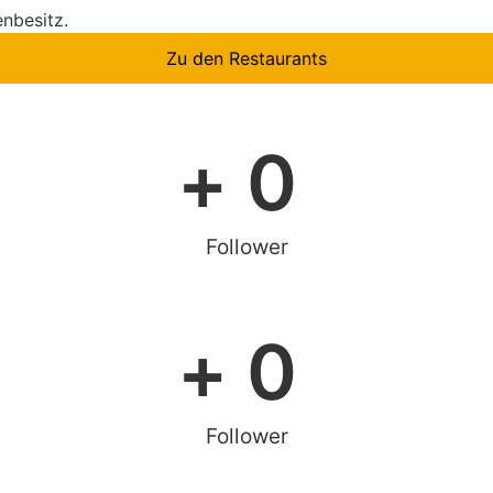
enbesitz.
Zu den Restaurants
+ 
0
Follower
+ 
0
Follower