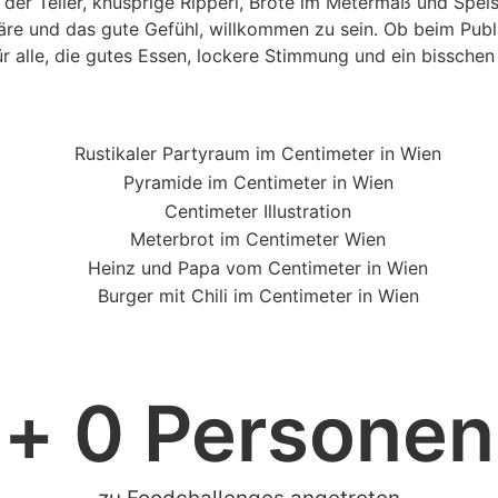
ie der Teller, knusprige Ripperl, Brote im Metermaß und Spei
ter - Team
nuevo para seguir ofrecién
häre und das gute Gefühl, willkommen zu sein. Ob beim Pub
excelente experiencia gast
für alle, die gutes Essen, lockere Stimmung und ein bissche
Lg. Centimeter - Team
+ 
0
 Personen