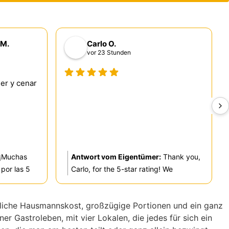
 M.
Carlo O.
vor 23 Stunden
mer y cenar
¡Muchas
Antwort vom Eigentümer:
Thank you,
 por las 5
Carlo, for the 5-star rating! We
a muchísimo
appreciate your support and are glad
estra
you had a great experience. If there’s
hrliche Hausmannskost, großzügige Portionen und ein ganz
r como para
anything we can do for you in the
r Gastroleben, mit vier Lokalen, die jedes für sich ein
nto de
future, please let us know. Lg.